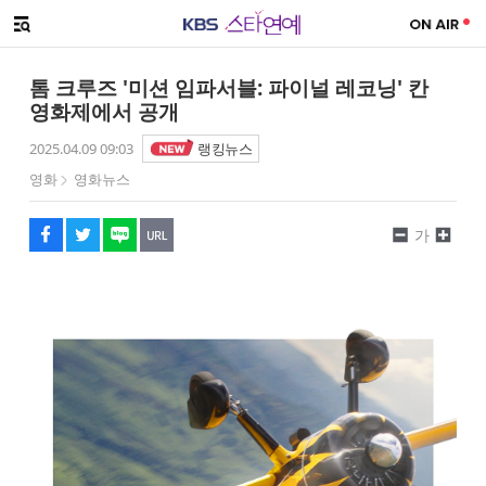
SNS 공유하기
해시태그
메뉴 열기
페이스북
트위터
네이버
URL복사
글씨 작게보기
글씨 크게보기
톰 크루즈 '미션 임파서블: 파이널 레코닝' 칸
영화제에서 공개
2025.04.09 09:03
랭킹뉴스
영화
영화뉴스
가