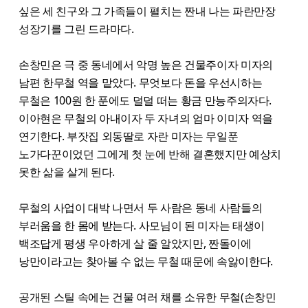
싶은 세 친구와 그 가족들이 펼치는 짠내 나는 파란만장
성장기를 그린 드라마다.
손창민은 극 중 동네에서 악명 높은 건물주이자 미자의
남편 한무철 역을 맡았다. 무엇보다 돈을 우선시하는
무철은 100원 한 푼에도 덜덜 떠는 황금 만능주의자다.
이아현은 무철의 아내이자 두 자녀의 엄마 이미자 역을
연기한다. 부잣집 외동딸로 자란 미자는 무일푼
노가다꾼이었던 그에게 첫 눈에 반해 결혼했지만 예상치
못한 삶을 살게 된다.
무철의 사업이 대박 나면서 두 사람은 동네 사람들의
부러움을 한 몸에 받는다. 사모님이 된 미자는 태생이
백조답게 평생 우아하게 살 줄 알았지만, 짠돌이에
낭만이라고는 찾아볼 수 없는 무철 때문에 속앓이한다.
공개된 스틸 속에는 건물 여러 채를 소유한 무철(손창민