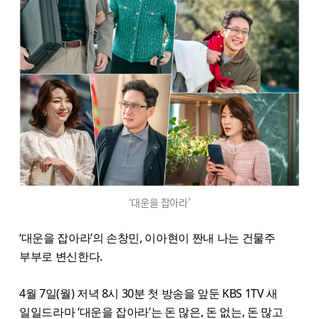
‘대운을 잡아라’
‘대운을 잡아라’의 손창민, 이아현이 짠내 나는 건물주
부부로 변신한다.
4월 7일(월) 저녁 8시 30분 첫 방송을 앞둔 KBS 1TV 새
일일드라마 ‘대운을 잡아라’는 돈 많은, 돈 없는, 돈 많고