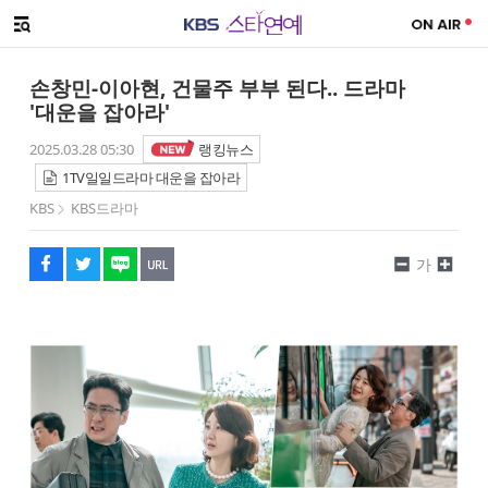
SNS 공유하기
메뉴 열기
페이스북
트위터
네이버
URL복사
글씨 작게보기
글씨 크게보기
손창민-이아현, 건물주 부부 된다.. 드라마
'대운을 잡아라'
2025.03.28 05:30
랭킹뉴스
1TV일일드라마 대운을 잡아라
KBS
KBS드라마
가