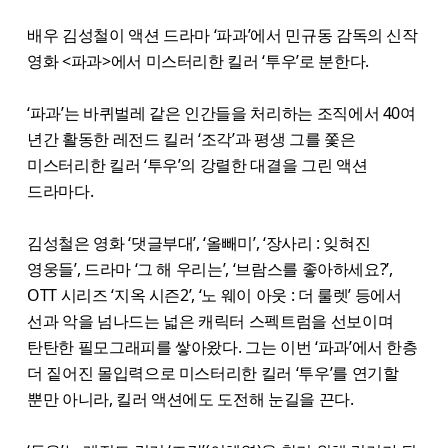
배우 김성철이 액션 드라마 ‘파과’에서 민규동 감독의 신작
영화 <파과>에서 미스터리한 킬러 ‘투우’로 분한다.
‘파과’는 바퀴벌레 같은 인간들을 처리하는 조직에서 40여
년간 활동한 레전드 킬러 ‘조각’과 평생 그를 쫓은
미스터리한 킬러 ‘투우’의 강렬한 대결을 그린 액션
드라마다.
김성철은 영화 ‘댓글부대’, ‘올빼미’, ‘장사리 : 잊혀진
영웅들’, 드라마 ‘그 해 우리는’, ‘브람스를 좋아하세요?’,
OTT 시리즈 ‘지옥 시즌2’, ‘노 웨이 아웃 : 더 룰렛’ 등에서
선과 악을 넘나드는 넓은 캐릭터 스펙트럼을 선보이며
탄탄한 필모그래피를 쌓아왔다. 그는 이번 ‘파과’에서 한층
더 짙어진 몰입력으로 미스터리한 킬러 ‘투우’를 연기할
뿐만 아니라, 킬러 액션에도 도전해 눈길을 끈다.