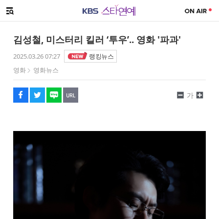
SNS 공유하기
해시태그
메뉴 열기
페이스북
트위터
네이버
URL복사
글씨 작게보기
글씨 크게보기
김성철, 미스터리 킬러 ‘투우’.. 영화 '파과'
2025.03.26 07:27
랭킹뉴스
영화
영화뉴스
가