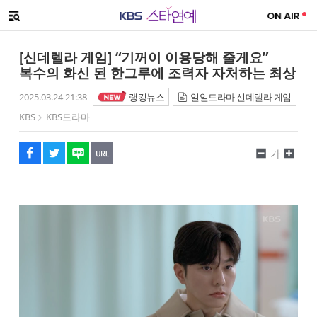
SNS 공유하기
메뉴 열기
페이스북
트위터
네이버
URL복사
글씨 작게보기
글씨 크게보기
[신데렐라 게임] “기꺼이 이용당해 줄게요”
복수의 화신 된 한그루에 조력자 자처하는 최상
2025.03.24 21:38
랭킹뉴스
일일드라마 신데렐라 게임
KBS
KBS드라마
가