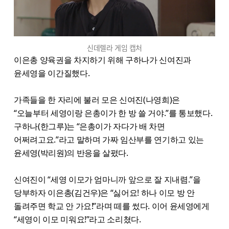
신데렐라 게임 캡처
이은총 양육권을 차지하기 위해 구하나가 신여진과
윤세영을 이간질했다.
가족들을 한 자리에 불러 모은 신여진(나영희)은
“오늘부터 세영이랑 은총이가 한 방 쓸 거야.”를 통보했다.
구하나(한그루)는 “은총이가 자다가 배 차면
어쩌려고요.”라고 말하며 가짜 임산부를 연기하고 있는
윤세영(박리원)의 반응을 살폈다.
신여진이 “세영 이모가 엄마니까 앞으로 잘 지내렴.”을
당부하자 이은총(김건우)은 “싫어요! 하나 이모 방 안
돌려주면 학교 안 가요!”라며 떼를 썼다. 이어 윤세영에게
“세영이 이모 미워요!”라고 소리쳤다.