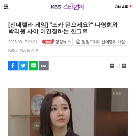
SNS 공유하기
메뉴 열기
페이스북
트위터
네이버
URL복사
글씨 작게보기
글씨 크게보기
[신데렐라 게임] “조카 믿으세요?” 나영희와
박리원 사이 이간질하는 한그루
2025.03.17 21:21
랭킹뉴스
일일드라마 신데렐라 게임
KBS
KBS드라마
가