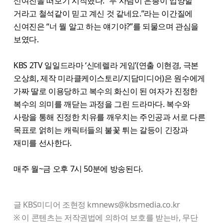
신여진을 떠보기 시작했다. “두 사람이 은총이 입양할
거라고 철석같이 믿고 계신 것 같네요.”라는 이간질에
신여진은 “너 뭘 알고 하는 얘기야?”를 되물으며 관심을
보였다.
KBS 2TV 일일드라마 ‘신데렐라 게임’(연출 이현경, 극본
오상희, 제작 미라클케이스토리/지담미디어)은 원수에게
가짜 딸로 이용당하고 복수의 화신이 된 여자가 진정한
복수의 의미를 깨닫는 과정을 그린 드라마다. 복수와
사랑을 통해 진정한 치유를 깨우치는 주인공과 서로 다른
목표로 얽히는 캐릭터들의 불꽃 튀는 갈등이 긴장과
재미를 선사한다.
매주 월~금 오후 7시 50분에 방송된다.
글 KBS미디어 조현정 kmnews@kbsmedia.co.kr
※ 이 콘텐츠는 저작권법에 의하여 보호를 받는바, 무단