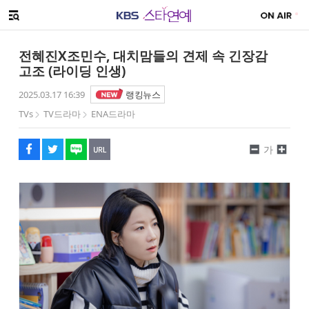
SNS 공유하기
해시태그
메뉴 열기
페이스북
트위터
네이버
URL복사
글씨 작게보기
글씨 크게보기
전혜진X조민수, 대치맘들의 견제 속 긴장감
고조 (라이딩 인생)
2025.03.17 16:39
랭킹뉴스
TVs
TV드라마
ENA드라마
가