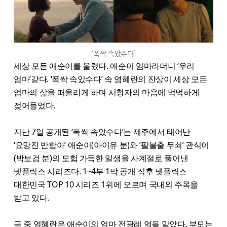
‘폭싹 속았수다’
세상 모든 애순이를 울렸다. 애순이 엄마라더니 ‘우리
엄마’같다. ‘폭싹 속았수다’ 속 염혜란의 잔상이 세상 모든
엄마의 삶을 떠올리게 하며 시청자의 마음에 먹먹하게
젖어들었다.
지난 7일 공개된 ‘폭싹 속았수다’는 제주에서 태어난
‘요망진 반항아’ 애순이(아이유 분)와 ‘팔불출 무쇠’ 관식이
(박보검 분)의 모험 가득한 일생을 사계절로 풀어낸
넷플릭스 시리즈다. 1~4부 1막 공개 직후 넷플릭스
대한민국 TOP 10 시리즈 1위에 오르며 국내외 주목을
받고 있다.
극 중 염혜란은 애순이의 엄마 전광례 역을 맡았다. 부모는