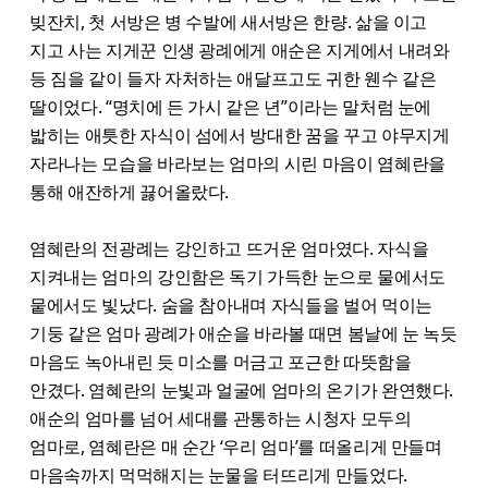
빚잔치, 첫 서방은 병 수발에 새서방은 한량. 삶을 이고
지고 사는 지게꾼 인생 광례에게 애순은 지게에서 내려와
등 짐을 같이 들자 자처하는 애달프고도 귀한 웬수 같은
딸이었다. “명치에 든 가시 같은 년”이라는 말처럼 눈에
밟히는 애틋한 자식이 섬에서 방대한 꿈을 꾸고 야무지게
자라나는 모습을 바라보는 엄마의 시린 마음이 염혜란을
통해 애잔하게 끓어올랐다.
염혜란의 전광례는 강인하고 뜨거운 엄마였다. 자식을
지켜내는 엄마의 강인함은 독기 가득한 눈으로 물에서도
뭍에서도 빛났다. 숨을 참아내며 자식들을 벌어 먹이는
기둥 같은 엄마 광례가 애순을 바라볼 때면 봄날에 눈 녹듯
마음도 녹아내린 듯 미소를 머금고 포근한 따뜻함을
안겼다. 염혜란의 눈빛과 얼굴에 엄마의 온기가 완연했다.
애순의 엄마를 넘어 세대를 관통하는 시청자 모두의
엄마로, 염혜란은 매 순간 ‘우리 엄마’를 떠올리게 만들며
마음속까지 먹먹해지는 눈물을 터뜨리게 만들었다.