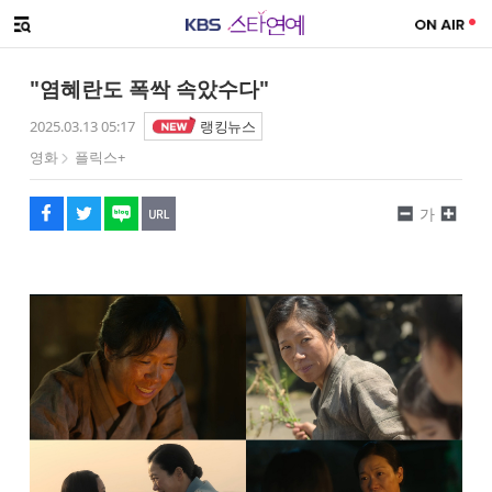
SNS 공유하기
해시태그
메뉴 열기
페이스북
트위터
네이버
URL복사
글씨 작게보기
글씨 크게보기
"염혜란도 폭싹 속았수다"
2025.03.13 05:17
랭킹뉴스
영화
플릭스+
가