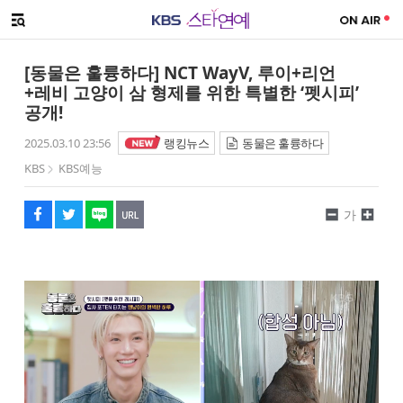
SNS 공유하기
메뉴 열기
페이스북
트위터
네이버
URL복사
글씨 작게보기
글씨 크게보기
[동물은 훌륭하다] NCT WayV, 루이+리언
+레비 고양이 삼 형제를 위한 특별한 ‘펫시피’
공개!
2025.03.10 23:56
랭킹뉴스
동물은 훌륭하다
KBS
KBS예능
가