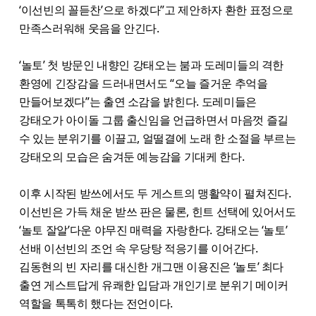
‘이선빈의 꼴듣찬’으로 하겠다”고 제안하자 환한 표정으로
만족스러워해 웃음을 안긴다.
‘놀토’ 첫 방문인 내향인 강태오는 붐과 도레미들의 격한
환영에 긴장감을 드러내면서도 “오늘 즐거운 추억을
만들어보겠다”는 출연 소감을 밝힌다. 도레미들은
강태오가 아이돌 그룹 출신임을 언급하면서 마음껏 즐길
수 있는 분위기를 이끌고, 얼떨결에 노래 한 소절을 부르는
강태오의 모습은 숨겨둔 예능감을 기대케 한다.
이후 시작된 받쓰에서도 두 게스트의 맹활약이 펼쳐진다.
이선빈은 가득 채운 받쓰 판은 물론, 힌트 선택에 있어서도
‘놀토 잘알’다운 야무진 매력을 자랑한다. 강태오는 ‘놀토’
선배 이선빈의 조언 속 우당탕 적응기를 이어간다.
김동현의 빈 자리를 대신한 개그맨 이용진은 ‘놀토’ 최다
출연 게스트답게 유쾌한 입담과 개인기로 분위기 메이커
역할을 톡톡히 했다는 전언이다.