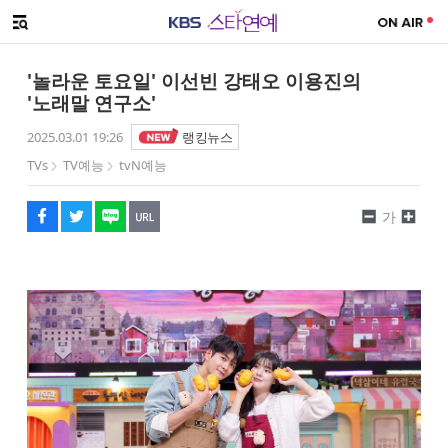
SNS 공유하기
해시태그
메뉴 열기
페이스북
트위터
네이버
URL복사
글씨 작게보기
글씨 크게보기
'놀라운 토요일' 이선빈 강태오 이용진의
'노래말 연구소'
2025.03.01 19:26
랭킹뉴스
TVs
TV예능
tvN예능
가