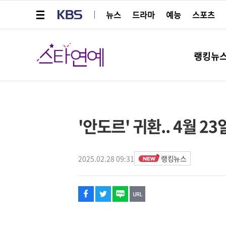
메뉴 열기
KBS
뉴스
드라마
예능
스포츠
스타연예
랭킹뉴
페이스북
트위터
네이버
URL복사
글씨 작게보기
글씨 크게보기
해시태그
'안도르' 귀환.. 4월 2
2025.02.28 09:31
랭킹뉴스