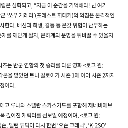
립은 심화되고, “지금 이 순간을 기억해라! 넌 여기
반군 ‘쏘우 게레라’(포레스트 휘태커)의 외침은 본격적인
사한다. 배신과 희생, 갈등 등 온갖 위험이 난무하는
의 존재를 깨닫게 될지, 은하계의 운명을 뒤바꿀 수 있을지
즈는 반군 연합의 첫 승리를 다룬 영화 <로그 원:
각본을 맡았던 토니 길로이가 시즌 1에 이어 시즌 2까지
정이다.
디에고 루나와 스텔란 스카스가드를 포함해 제네비에브
욱 깊어진 캐릭터를 선보일 예정이며, <로그 원:
 앨런 튜딕이 다시 한번 ‘오슨 크레닉’, ‘K-2SO’