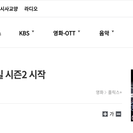
시사교양
라디오
더보기
더보기
더보기
스
KBS
영화-OTT
음악
3일 시즌2 시작
영화
플릭스+
가