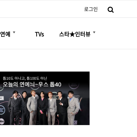
검색
로그인
더보기
더보기
연예
TVs
스타★인터뷰