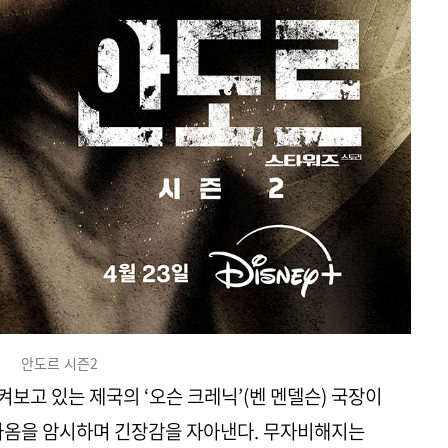
안도르 시즌2
켜보고 있는 제국의 ‘오슨 크레닉’(벤 멘델슨) 국장이
다가옴을 암시하며 긴장감을 자아낸다. 무자비해지는