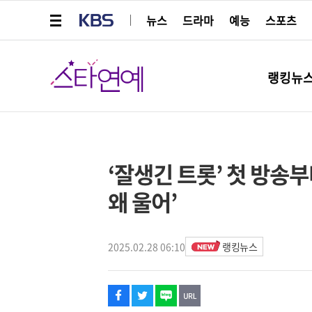
메뉴 열기
KBS
뉴스
드라마
예능
스포츠
스타연예
랭킹뉴
페이스북
트위터
네이버
URL복사
글씨 작게보기
글씨 크게보기
스타박스
‘잘생긴 트롯’ 첫 방송부
왜 울어’
2025.02.28 06:10
랭킹뉴스