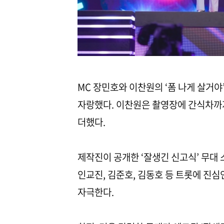
MC 장민호와 이찬원의 ‘폼 나게 살거야
자랑했다. 이찬원은 촬영장에 간식차까
더했다.
제작진이 공개한 ‘잘생긴 신고식’ 무대 
인교진, 김준호, 김동호 등 트롯에 진
자극한다.