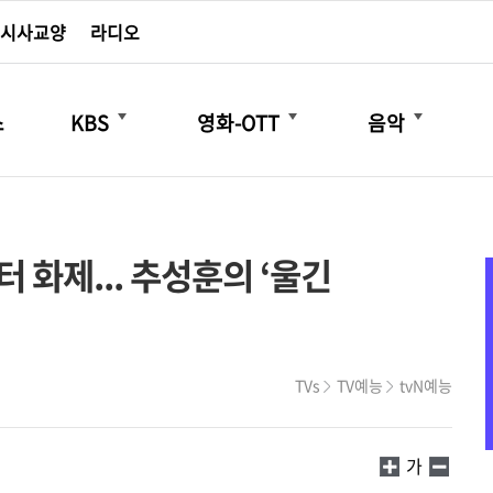
시사교양
라디오
더보기
더보기
더보기
스
KBS
영화-OTT
음악
터 화제... 추성훈의 ‘울긴
TVs
TV예능
tvN예능
가