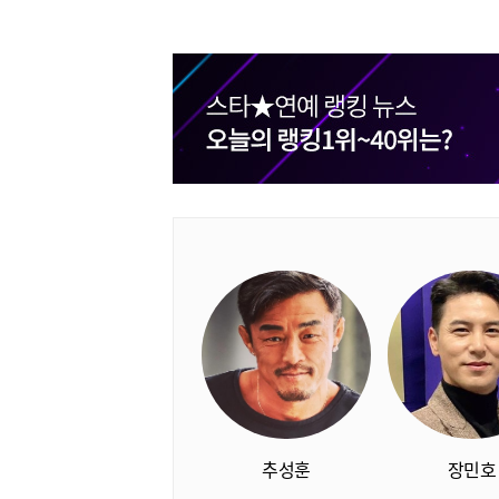
추성훈
장민호