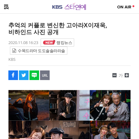
SNS 공유하기
메뉴 열기
페이스북
트위터
네이버
URL복사
글씨 작게보기
글씨 크게보기
추억의 커플로 변신한 고아라X이재욱,
비하인드 사진 공개
2020.11.08 16:23
랭킹뉴스
수목드라마 도도솔솔라라솔
KBS
가