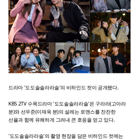
드라마 '도도솔솔라라솔'의 비하인드 컷이 공개됐다.
KBS 2TV 수목드라마 '도도솔솔라라솔'은 구라라(고아라
분)와 선우준(이재욱 분)의 설레는 로맨스를 잔잔한
선율과 함께 유쾌하게 그려내 큰 호응을 얻고 있다.
'도도솔솔라라솔'의 촬영 현장을 담은 비하인드 컷에는