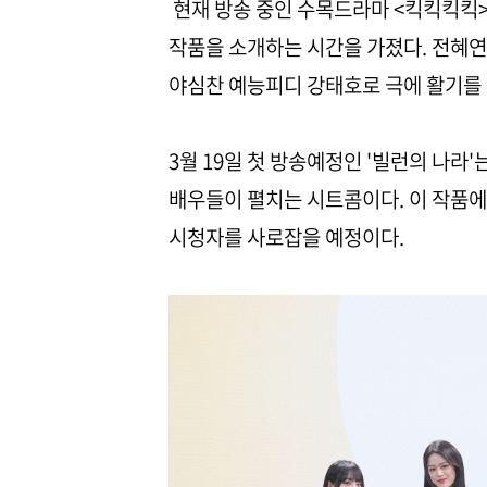
현재 방송 중인 수목드라마 <킥킥킥킥>
작품을 소개하는 시간을 가졌다. 전혜연
야심찬 예능피디 강태호로 극에 활기를 
3월 19일 첫 방송예정인 '빌런의 나라'
배우들이 펼치는 시트콤이다. 이 작품에도
시청자를 사로잡을 예정이다.