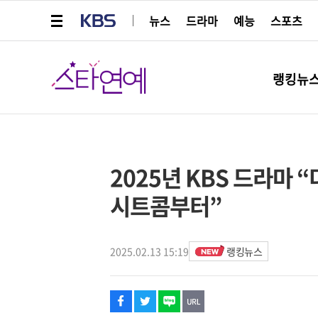
메뉴 열기
KBS
뉴스
드라마
예능
스포츠
스타연예
랭킹뉴
페이스북
트위터
네이버
URL복사
글씨 작게보기
글씨 크게보기
스타박스
2025년 KBS 드라마 “
시트콤부터”
2025.02.13 15:19
랭킹뉴스