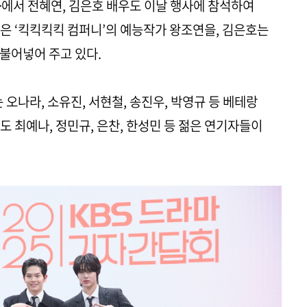
에서 전혜연, 김은호 배우도 이날 행사에 참석하여
은 ‘킥킥킥킥 컴퍼니’의 예능작가 왕조연을, 김은호는
불어넣어 주고 있다.
는 오나라, 소유진, 서현철, 송진우, 박영규 등 베테랑
 최예나, 정민규, 은찬, 한성민 등 젊은 연기자들이