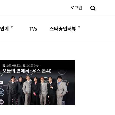
검색
로그인
더보기
더보기
연예
TVs
스타★인터뷰