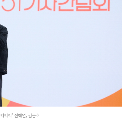
킥킥킥킥' 전혜연, 김은호