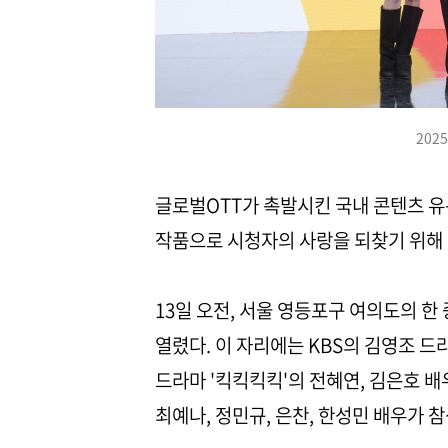
202
글로벌OTT가 촉발시킨 국내 콘텐츠 유
작품으로 시청자의 사랑을 되찾기 위해 
13일 오전, 서울 영등포구 여의도의 한
열렸다. 이 자리에는 KBS의 김영조 드라
드라마 '킥킥킥킥'의 전혜연, 김은호 배우
최예나, 정민규, 은찬, 한성민 배우가 