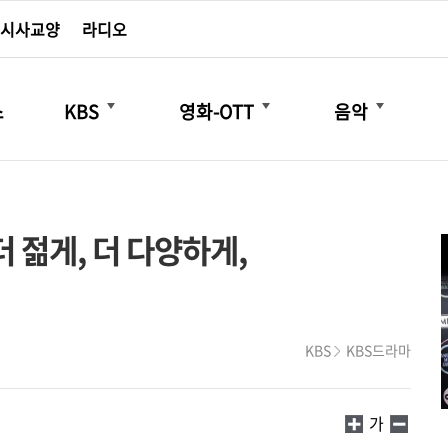
시사교양
라디오
더보기
더보기
더보기
스
KBS
영화-OTT
음악
더 젊게, 더 다양하게,
KBS
KBS드라마
가