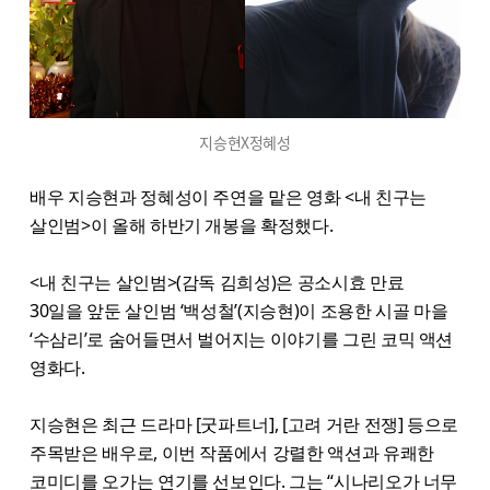
지승현X정혜성
배우 지승현과 정혜성이 주연을 맡은 영화 <내 친구는
살인범>이 올해 하반기 개봉을 확정했다.
<내 친구는 살인범>(감독 김희성)은 공소시효 만료
30일을 앞둔 살인범 ‘백성철’(지승현)이 조용한 시골 마을
‘수삼리’로 숨어들면서 벌어지는 이야기를 그린 코믹 액션
영화다.
지승현은 최근 드라마 [굿파트너], [고려 거란 전쟁] 등으로
주목받은 배우로, 이번 작품에서 강렬한 액션과 유쾌한
코미디를 오가는 연기를 선보인다. 그는 “시나리오가 너무