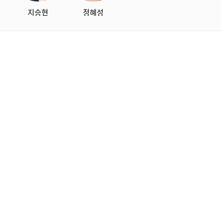
지승현
정혜성