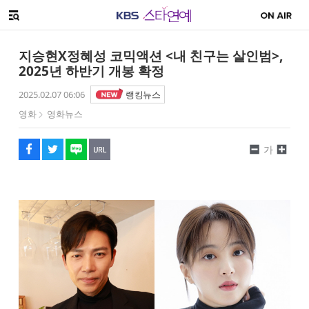
SNS 공유하기
메뉴 열기
페이스북
트위터
네이버
URL복사
글씨 작게보기
글씨 크게보기
지승현X정혜성 코믹액션 <내 친구는 살인범>,
2025년 하반기 개봉 확정
2025.02.07 06:06
랭킹뉴스
영화
영화뉴스
가