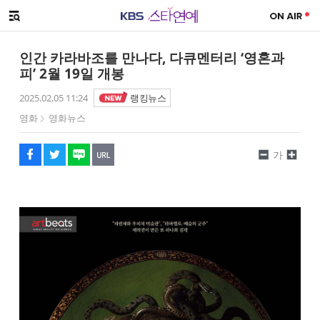
SNS 공유하기
해시태그
메뉴 열기
페이스북
트위터
네이버
URL복사
글씨 작게보기
글씨 크게보기
인간 카라바조를 만나다, 다큐멘터리 ‘영혼과
피’ 2월 19일 개봉
2025.02.05 11:24
랭킹뉴스
영화
영화뉴스
가