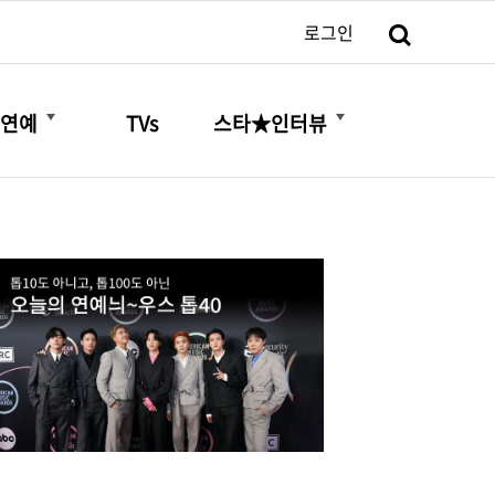
검색
로그인
더보기
더보기
연예
TVs
스타★인터뷰