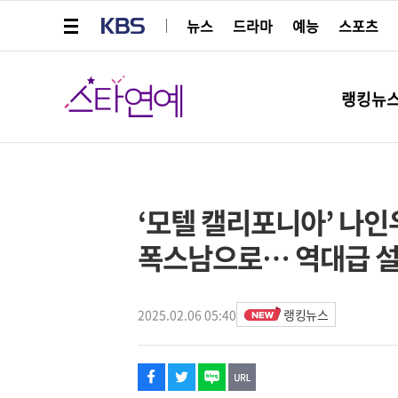
메뉴 열기
KBS
뉴스
드라마
예능
스포츠
스타연예
랭킹뉴
페이스북
트위터
네이버
URL복사
글씨 작게보기
글씨 크게보기
해시태그
스타박스
‘모텔 캘리포니아’ 나인
폭스남으로… 역대급 설
2025.02.06 05:40
랭킹뉴스