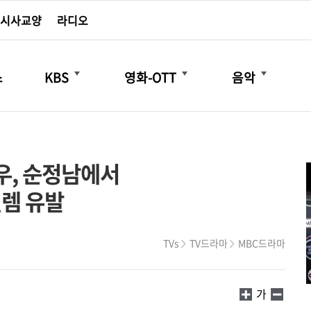
시사교양
라디오
더보기
더보기
더보기
스
KBS
영화-OTT
음악
우, 순정남에서
렘 유발
TVs
TV드라마
MBC드라마
가