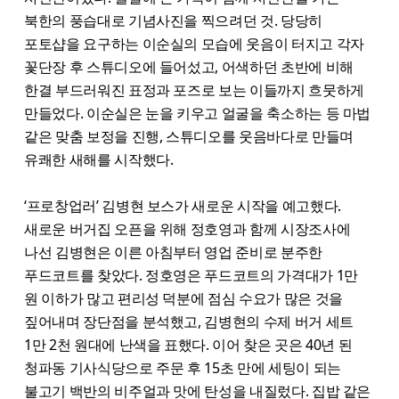
북한의 풍습대로 기념사진을 찍으려던 것. 당당히
포토샵을 요구하는 이순실의 모습에 웃음이 터지고 각자
꽃단장 후 스튜디오에 들어섰고, 어색하던 초반에 비해
한결 부드러워진 표정과 포즈로 보는 이들까지 흐뭇하게
만들었다. 이순실은 눈을 키우고 얼굴을 축소하는 등 마법
같은 맞춤 보정을 진행, 스튜디오를 웃음바다로 만들며
유쾌한 새해를 시작했다.
‘프로창업러’ 김병현 보스가 새로운 시작을 예고했다.
새로운 버거집 오픈을 위해 정호영과 함께 시장조사에
나선 김병현은 이른 아침부터 영업 준비로 분주한
푸드코트를 찾았다. 정호영은 푸드코트의 가격대가 1만
원 이하가 많고 편리성 덕분에 점심 수요가 많은 것을
짚어내며 장단점을 분석했고, 김병현의 수제 버거 세트
1만 2천 원대에 난색을 표했다. 이어 찾은 곳은 40년 된
청파동 기사식당으로 주문 후 15초 만에 세팅이 되는
불고기 백반의 비주얼과 맛에 탄성을 내질렀다. 집밥 같은