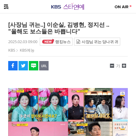
SNS 공유하기
메뉴 열기
페이스북
트위터
네이버
URL복사
글씨 작게보기
글씨 크게보기
[사장님 귀는..] 이순실, 김병현, 정지선 ..
"올해도 보스들은 바쁩니다"
2025.02.03 09:00
랭킹뉴스
사장님 귀는 당나귀 귀
KBS
KBS예능
가