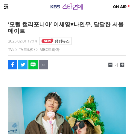
SNS 공유하기
해시태그
메뉴 열기
페이스북
트위터
네이버
URL복사
글씨 작게보기
글씨 크게보기
‘모텔 캘리포니아’ 이세영♥나인우, 달달한 서울
데이트
2025.02.01 17:14
랭킹뉴스
TVs
TV드라마
MBC드라마
가