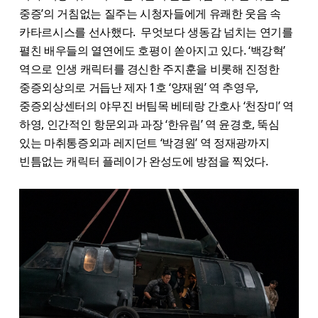
중증’의 거침없는 질주는 시청자들에게 유쾌한 웃음 속
카타르시스를 선사했다. 무엇보다 생동감 넘치는 연기를
펼친 배우들의 열연에도 호평이 쏟아지고 있다. ‘백강혁’
역으로 인생 캐릭터를 경신한 주지훈을 비롯해 진정한
중증외상의로 거듭난 제자 1호 ‘양재원’ 역 추영우,
중증외상센터의 야무진 버팀목 베테랑 간호사 ‘천장미’ 역
하영, 인간적인 항문외과 과장 ‘한유림’ 역 윤경호, 뚝심
있는 마취통증외과 레지던트 ‘박경원’ 역 정재광까지
빈틈없는 캐릭터 플레이가 완성도에 방점을 찍었다.