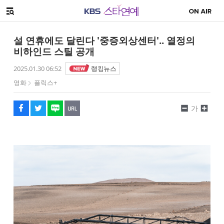
SNS 공유하기
해시태그
메뉴 열기
페이스북
트위터
네이버
URL복사
글씨 작게보기
글씨 크게보기
설 연휴에도 달린다 '중증외상센터'.. 열정의
비하인드 스틸 공개
2025.01.30 06:52
랭킹뉴스
영화
플릭스+
가