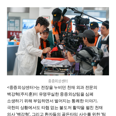
중증외상센터
<​중증외상센터>​는 전장을 누비던 천재 외과 전문의
백강혁(주지훈)이 유명무실한 중증외상팀을 심폐
소생하기 위해 부임하면서 벌어지는 통쾌한 이야기.
극한의 상황에서도 타협 없는 불도저 활약을 펼친 천재
의사 ‘백강혁’, 그리고 환자들의 골든타임 사수를 위한 ‘팀