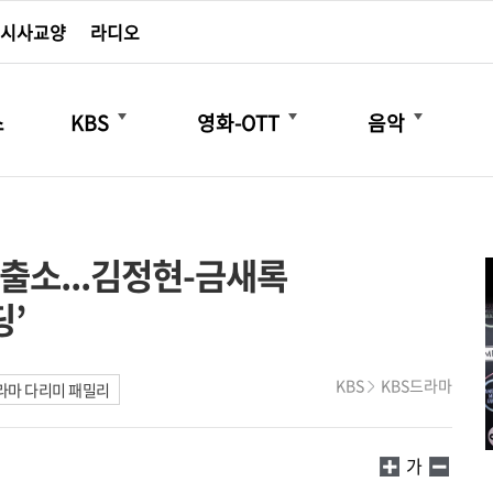
시사교양
라디오
더보기
더보기
더보기
스
KBS
영화-OTT
음악
 출소...김정현-금새록
딩’
KBS
KBS드라마
라마 다리미 패밀리
가