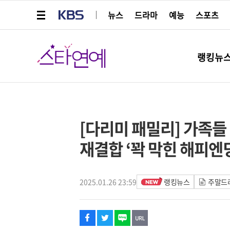
메뉴 열기
KBS
뉴스
드라마
예능
스포츠
스타연예
랭킹뉴
페이스북
트위터
네이버
URL복사
글씨 작게보기
글씨 크게보기
[다리미 패밀리] 가족들
재결합 ‘꽉 막힌 해피엔
2025.01.26 23:59
랭킹뉴스
주말드