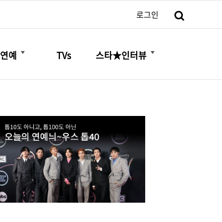
검색
로그인
더보기
더보기
연예
TVs
스타★인터뷰