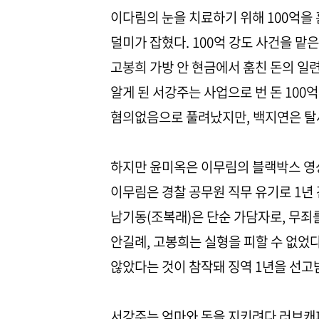
이다림의 눈을 치료하기 위해 100억을
덜미가 잡혔다. 100억 강도 사건을 
고봉희 가방 안 현금에서 훔친 돈의 일
알게 된 서강주는 사업으로 번 돈 100
혐의없음으로 풀려났지만, 백지연은 탈
하지만 윤미옥은 이무림의 블랙박스 영상
이무림은 경찰 공무원 직무 유기로 1년 
남기동(조복래)은 단순 가담자로, 무죄를
안길례, 고봉희는 실형을 피할 수 없었다
않았다는 것이 참작돼 징역 1년을 선고
서강주는 엄마와 돈을 지키려다 러브캐