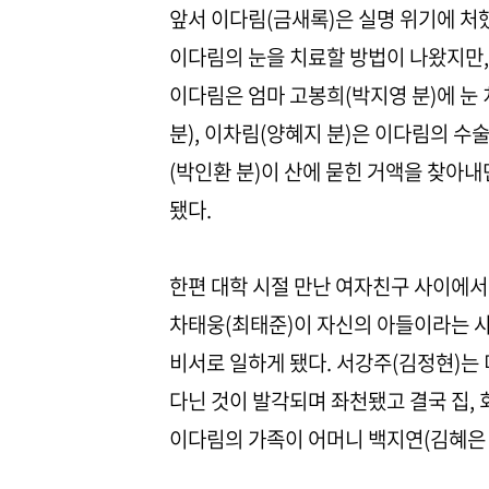
앞서 이다림(금새록)은 실명 위기에 처했
이다림의 눈을 치료할 방법이 나왔지만,
이다림은 엄마 고봉희(박지영 분)에 눈
분), 이차림(양혜지 분)은 이다림의 수
(박인환 분)이 산에 묻힌 거액을 찾아
됐다.
한편 대학 시절 만난 여자친구 사이에서
차태웅(최태준)이 자신의 아들이라는 사
비서로 일하게 됐다. 서강주(김정현)는
다닌 것이 발각되며 좌천됐고 결국 집,
이다림의 가족이 어머니 백지연(김혜은 