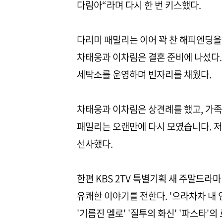
다림아“라며 다시 한 번 키스했다.
다리미 패밀리는 이어 꽉 찬 해피엔딩을
차태웅과 이차림은 결혼 준비에 나섰다.
세탁소를 운영하며 빈자리를 채웠다.
차태웅과 이차림은 상견례를 했고, 가족
패밀리는 오랜만에 다시 모였습니다. 저
선사했다.
한편 KBS 2TV 특별기획 새 주말드라
유쾌한 이야기를 전한다. '으라차차 내 인
'기름진 멜로' '질투의 화신' '파스타'