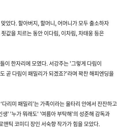
 맞았다. 할아버지, 할머니, 어머니가 모두 출소하자
 죗값을 치르는 동안 이다림, 이차림, 차태웅 등은
들이 한자리에 모였다. 서강주는 '그렇게 다림이
도 곧 다림이 패밀리가 되겠죠?'라며 꽉찬 해피엔딩을
마 ‘다리미 패밀리’는 가족이라는 울타리 안에서 잔잔하고
생' '누가 뭐래도' '여름아 부탁해'의 성준해 감독과
의 로맨틱 코미디 장인 서숙향 작가가 힘을 모았다.