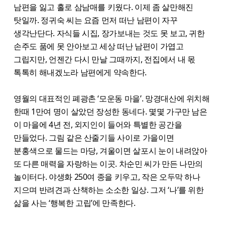
남편을 잃고 홀로 삼남매를 키웠다. 이제 좀 살만해진
탓일까. 정귀숙 씨는 요즘 먼저 떠난 남편이 자꾸
생각난단다. 자식들 시집, 장가보내는 것도 못 보고, 귀한
손주도 품에 못 안아보고 세상 떠난 남편이 가엽고
그립지만, 언젠간 다시 만날 그때까지, 전집에서 내 몫
톡톡히 해내겠노라 남편에게 약속한다.
영월의 대표적인 폐광촌 ‘모운동 마을’. 망경대산에 위치해
한때 1만여 명이 살았던 장성한 동네다. 몇몇 가구만 남은
이 마을에 4년 전, 외지인이 들어와 특별한 공간을
만들었다. 그림 같은 산줄기들 사이로 가을이면
분홍색으로 물드는 마당, 겨울이면 살포시 눈이 내려앉아
또 다른 매력을 자랑하는 이곳. 차순민 씨가 만든 나만의
놀이터다. 야생화 250여 종을 키우고, 작은 오두막 하나
지으며 반려견과 산책하는 소소한 일상. 그저 ‘나’를 위한
삶을 사는 ‘행복한 고립’에 만족한다.