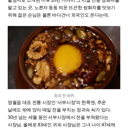
팔고 있는 곳. 노른자 동동 띄운 뜨끈한 쌍화차를 맛보기
위해 젊은 손님은 물론 바다건너 외국인도 온다는데.
동네 한 바퀴
영월읍 대표 전통 시장인 ‘서부시장’의 한쪽엔, 추운
날에도 밖에 앉아 매일 전을 부치는 정귀숙 씨가 있다.
30년 넘는 세월 동안 서부시장에서 전을 부쳐왔다는
사장님. 올해로 83세인 귀숙 사장님은 그녀 나이 47세에