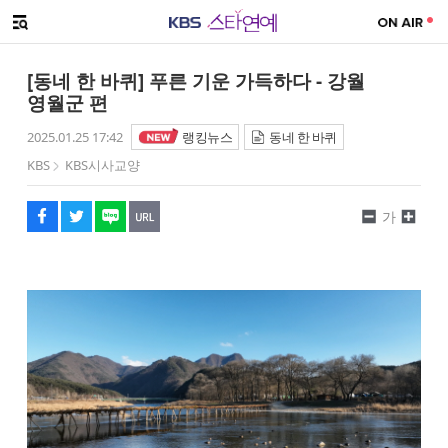
SNS 공유하기
메뉴 열기
페이스북
트위터
네이버
URL복사
글씨 작게보기
글씨 크게보기
[동네 한 바퀴] 푸른 기운 가득하다 - 강월
영월군 편
2025.01.25 17:42
랭킹뉴스
동네 한 바퀴
KBS
KBS시사교양
가