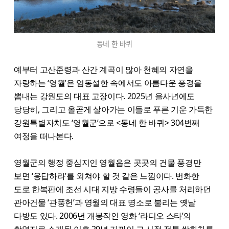
동네 한 바퀴
예부터 고산준령과 산간 계곡이 많아 천혜의 자연을
자랑하는 ‘영월’은 엄동설한 속에서도 아름다운 풍경을
뽐내는 강원도의 대표 고장이다. 2025년 을사년에도
당당히, 그리고 올곧게 살아가는 이들로 푸른 기운 가득한
강원특별자치도 ‘영월군’으로 <동네 한 바퀴> 304번째
여정을 떠나본다.
영월군의 행정 중심지인 영월읍은 곳곳의 건물 풍경만
보면 ‘응답하라’를 외쳐야 할 것 같은 느낌이다. 번화한
도로 한복판에 조선 시대 지방 수령들이 공사를 처리하던
관아건물 ‘관풍헌’과 영월의 대표 명소로 불리는 옛날
다방도 있다. 2006년 개봉작인 영화 ‘라디오 스타’의
촬영지로 소개된 이후 20년 가까이 그 시절 전통 쌍화차를