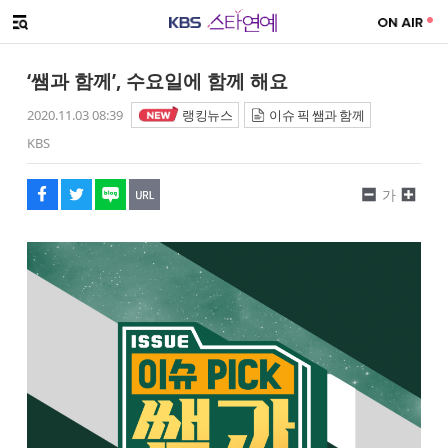
SNS 공유하기
메뉴 열기
페이스북
트위터
네이버
URL복사
글씨 작게보기
글씨 크게보기
‘쌤과 함께’, 수요일에 함께 해요
2020.11.03 08:39
랭킹뉴스
이슈 픽 쌤과 함께
KBS
가