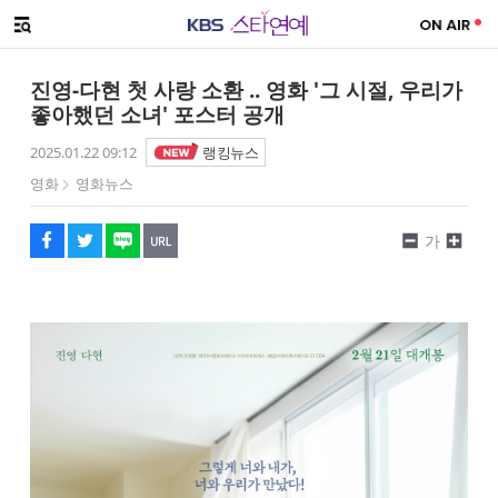
SNS 공유하기
해시태그
메뉴 열기
페이스북
트위터
네이버
URL복사
글씨 작게보기
글씨 크게보기
진영-다현 첫 사랑 소환 .. 영화 '그 시절, 우리가
좋아했던 소녀' 포스터 공개
2025.01.22 09:12
랭킹뉴스
영화
영화뉴스
가