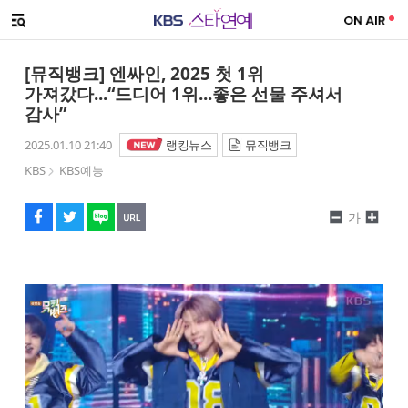
SNS 공유하기
메뉴 열기
페이스북
트위터
네이버
URL복사
글씨 작게보기
글씨 크게보기
[뮤직뱅크] 엔싸인, 2025 첫 1위
가져갔다...“드디어 1위...좋은 선물 주셔서
감사”
2025.01.10 21:40
랭킹뉴스
뮤직뱅크
KBS
KBS예능
가