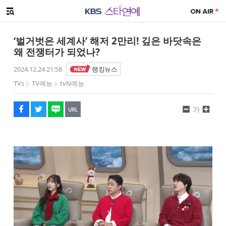
SNS 공유하기
해시태그
메뉴 열기
페이스북
트위터
네이버
URL복사
글씨 작게보기
글씨 크게보기
‘벌거벗은 세계사’ 해저 2만리! 깊은 바닷속은
왜 전쟁터가 되었나?
2024.12.24 21:58
랭킹뉴스
TVs
TV예능
tvN예능
가