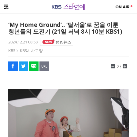
SNS 공유하기
메뉴 열기
페이스북
트위터
네이버
URL복사
글씨 작게보기
글씨 크게보기
‘My Home Ground’.. ‘탈서울’로 꿈을 이룬
청년들의 도전기 (21일 저녁 8시 10분 KBS1)
2024.12.21 08:58
랭킹뉴스
KBS
KBS시사교양
가