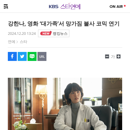
SNS 공유하기
해시태그
메뉴 열기
페이스북
트위터
네이버
URL복사
글씨 작게보기
글씨 크게보기
강한나, 영화 ‘대가족’서 망가짐 불사 코믹 연기
2024.12.20 13:24
랭킹뉴스
연예
스타
가