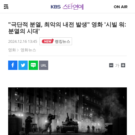
SNS 공유하기
해시태그
메뉴 열기
페이스북
트위터
네이버
URL복사
글씨 작게보기
글씨 크게보기
"극단적 분열, 최악의 내전 발생" 영화 '시빌 워:
분열의 시대'
2024.12.16 13:45
랭킹뉴스
영화
영화뉴스
가