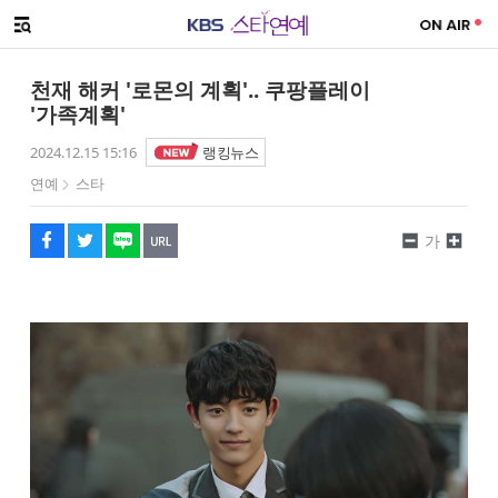
SNS 공유하기
해시태그
메뉴 열기
페이스북
트위터
네이버
URL복사
글씨 작게보기
글씨 크게보기
천재 해커 '로몬의 계획'.. 쿠팡플레이
'가족계획'
2024.12.15 15:16
랭킹뉴스
연예
스타
가