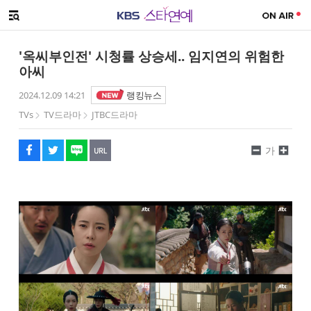
SNS 공유하기
해시태그
메뉴 열기
페이스북
트위터
네이버
URL복사
글씨 작게보기
글씨 크게보기
'옥씨부인전' 시청률 상승세.. 임지연의 위험한
아씨
2024.12.09 14:21
랭킹뉴스
TVs
TV드라마
JTBC드라마
가