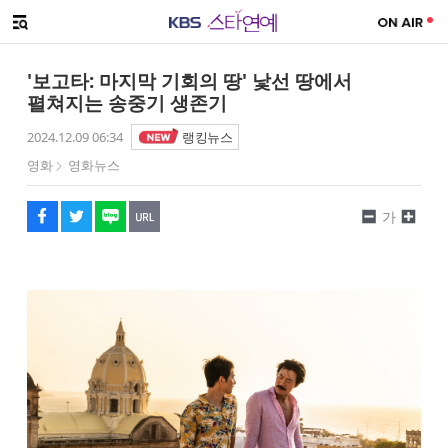
SNS 공유하기
해시태그
메뉴 열기
페이스북
트위터
네이버
URL복사
글씨 작게보기
글씨 크게보기
'보고타: 마지막 기회의 땅' 낯선 땅에서
펼쳐지는 송중기 생존기
2024.12.09 06:34
랭킹뉴스
영화
영화뉴스
가