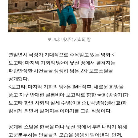
보고타: 마지막 기회의 땅
연말연시 극장가 기대작으로 주목받고 있는 영화 <
보고타: 마지막 기회의 땅>이 낯선 땅에서 펼쳐지는
파란만장한 사건들을 생생히 담은 2차 보도스틸을
공개했다.
<보고타: 마지막 기회의 땅>은 IMF 직후, 새로운 희망을
품고 지구 반대편 콜롬비아 보고타로 향한 국희(송중기)가
보고타 한인 사회의 실세 수영(이희준), 박병장(권해효)과
얽히게 되면서 벌어지는 이야기를 그린 작품이다.
공개된 스틸은 한국을 떠나 낯선 땅에서 뿌리내리기 위해
고군분투하는 인물들의 모습을 생생히 담아낸다. 먼저,