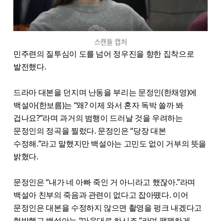
스캔들 캡처
민주련의 질투심이 도를 넘어 정우진을 향한 집착으로
발전했다.
드라마 대본을 던지며 난동을 부리는 문정인(한채영)에
백설아(한보름)는 “왜? 이제 와서 혼자 독박 쓸까 봐
겁나요?”라며 과거의 범행이 드러날 것을 우려하는
문정인의 정곡을 찔렀다. 문정인은 “당장 대본
수정해.”라고 말했지만 백설아는 고민도 없이 거부의 뜻을
밝혔다.
문정인은 “내가 네 아빠 죽인 거 아니라고 했잖아.”라며
백설아 친부의 죽음과 관련이 없다고 잡아뗐다. 이어
문정인은 대본을 수정하지 않으면 촬영을 펑크 내겠다고
협박했고 백설아는 “마음대로 하시죠.”라며 팽팽하게