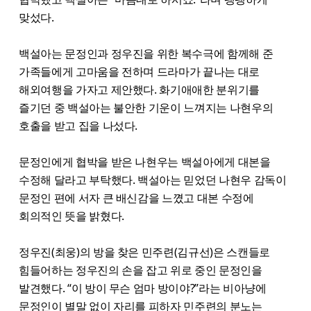
맞섰다.
백설아는 문정인과 정우진을 위한 복수극에 함께해 준
가족들에게 고마움을 전하며 드라마가 끝나는 대로
해외여행을 가자고 제안했다. 화기애애한 분위기를
즐기던 중 백설아는 불안한 기운이 느껴지는 나현우의
호출을 받고 집을 나섰다.
문정인에게 협박을 받은 나현우는 백설아에게 대본을
수정해 달라고 부탁했다. 백설아는 믿었던 나현우 감독이
문정인 편에 서자 큰 배신감을 느꼈고 대본 수정에
회의적인 뜻을 밝혔다.
정우진(최웅)의 방을 찾은 민주련(김규선)은 스캔들로
힘들어하는 정우진의 손을 잡고 위로 중인 문정인을
발견했다. “이 방이 무슨 엄마 방이야?”라는 비아냥에
문정인이 별말 없이 자리를 피하자 민주련의 분노는