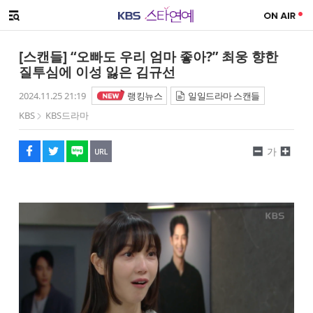
SNS 공유하기
메뉴 열기
페이스북
트위터
네이버
URL복사
글씨 작게보기
글씨 크게보기
[스캔들] “오빠도 우리 엄마 좋아?” 최웅 향한
질투심에 이성 잃은 김규선
2024.11.25 21:19
랭킹뉴스
일일드라마 스캔들
KBS
KBS드라마
가