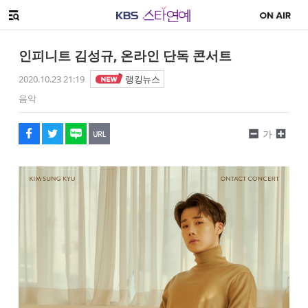
SNS 공유하기
해시태그
메뉴 열기
페이스북
트위터
네이버
URL복사
글씨 작게보기
글씨 크게보기
인피니트 김성규, 온라인 단독 콘서트
2020.10.23 21:19
랭킹뉴스
음악
가