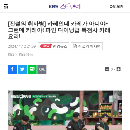
SNS 공유하기
메뉴 열기
페이스북
트위터
네이버
URL복사
글씨 작게보기
글씨 크게보기
[전설의 취사병] 카레인데 카레가 아니야~
그런데 카레야! 파인 다이닝급 특전사 카레
요리!
2024.11.12 21:59
랭킹뉴스
전설의 취사병
KBS
KBS예능
가