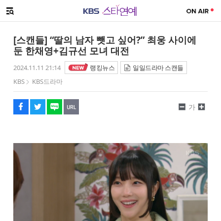
SNS 공유하기
메뉴 열기
페이스북
트위터
네이버
URL복사
글씨 작게보기
글씨 크게보기
[스캔들] “딸의 남자 뺏고 싶어?” 최웅 사이에
둔 한채영+김규선 모녀 대전
2024.11.11 21:14
랭킹뉴스
일일드라마 스캔들
KBS
KBS드라마
가