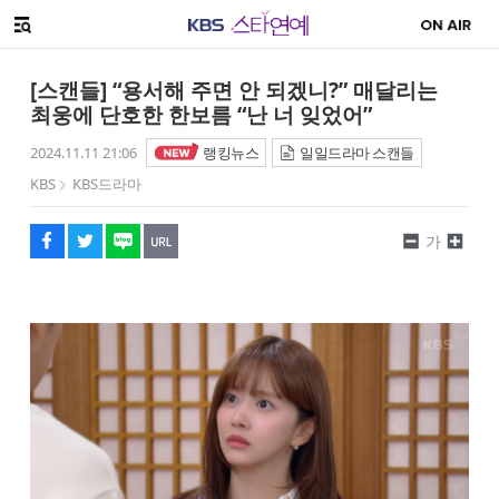
SNS 공유하기
메뉴 열기
페이스북
트위터
네이버
URL복사
글씨 작게보기
글씨 크게보기
[스캔들] “용서해 주면 안 되겠니?” 매달리는
최웅에 단호한 한보름 “난 너 잊었어”
2024.11.11 21:06
랭킹뉴스
일일드라마 스캔들
KBS
KBS드라마
가