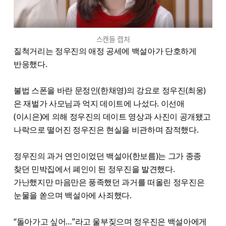
스캔들 캡처
질척거리는 정우진의 애정 공세에 백설아가 단호하게
반응했다.
불법 스폰을 바란 문정인(한채영)의 강요로 정우진(최웅)
은 재벌가 사모님과 억지 데이트에 나섰다. 이선애
(이시은)에 의해 정우진의 데이트 영상과 사진이 공개됐고
나락으로 떨어진 정우진은 현실을 비관하며 잠적했다.
정우진의 과거 연인이었던 백설아(한보름)는 그가 종종
찾던 민박집에서 폐인이 된 정우진을 발견했다.
가난했지만 마음만은 풍족했던 과거를 떠올린 정우진은
눈물을 쏟으며 백설아에 사죄했다.
“돌아가고 싶어…”라고 울부짖으며 정우진은 백설아에게