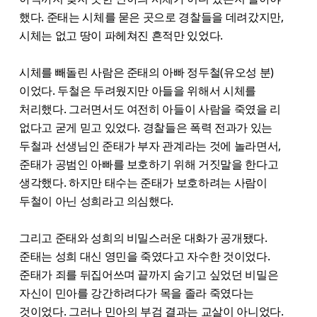
했다. 준태는 시체를 묻은 곳으로 경찰들을 데려갔지만,
시체는 없고 땅이 파헤쳐진 흔적만 있었다.
시체를 빼돌린 사람은 준태의 아빠 정두철(유오성 분)
이었다. 두철은 두려웠지만 아들을 위해서 시체를
처리했다. 그러면서도 여전히 아들이 사람을 죽였을 리
없다고 굳게 믿고 있었다. 경찰들은 폭력 전과가 있는
두철과 선생님인 준태가 부자 관계라는 것에 놀라면서,
준태가 공범인 아빠를 보호하기 위해 거짓말을 한다고
생각했다. 하지만 태수는 준태가 보호하려는 사람이
두철이 아닌 성희라고 의심했다.
그리고 준태와 성희의 비밀스러운 대화가 공개됐다.
준태는 성희 대신 영민을 죽였다고 자수한 것이었다.
준태가 죄를 뒤집어쓰며 끝까지 숨기고 싶었던 비밀은
자신이 민아를 강간하려다가 목을 졸라 죽였다는
것이었다. 그러나 민아의 부검 결과는 교살이 아니었다.