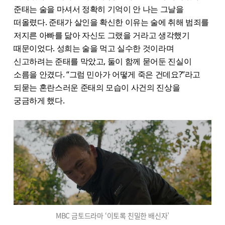
준태는 술을 마셔서 정확히 기억이 안 나는 그날을
떠올렸다. 준태가 살인을 확신한 이유는 술에 취해 범죄를
저지른 아빠를 닮아 자신도 그랬을 거라고 생각했기
때문이었다. 성희는 술을 먹고 실수한 것이라며
신고하려는 준태를 막았고, 둘이 함께 묻어둔 진실이
소름을 안겼다. “그럼 민아가 어떻게 죽은 건데요?”라고
되묻는 혼란스러운 준태의 모습이 사건의 진상을
궁금하게 했다.
MBC 금토드라마 ‘이토록 친밀한 배신자’