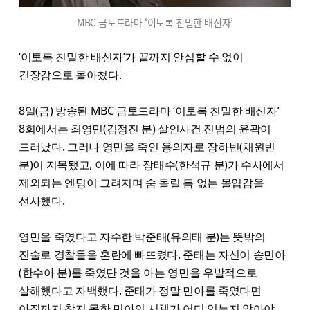
MBC 금토드라마 ‘이토록 친밀한 배신자’
‘이토록 친밀한 배신자’가 끝까지 안심할 수 없이
긴장감으로 몰아쳤다.
8일(금) 방송된 MBC 금토드라마 ‘이토록 친밀한 배신자’
8회에서는 최영민(김정진 분) 살인사건 진범의 윤곽이
드러났다. 그러나 영민을 죽인 용의자로 장하빈(채원빈
분)이 지목됐고, 이에 따라 장태수(한석규 분)가 수사에서
제외되는 엔딩이 그려지며 숨 돌릴 틈 없는 몰입감을
선사했다.
영민을 죽였다고 자수한 박준태(유의태 분)는 뜻밖의
진술로 경찰들을 혼란에 빠뜨렸다. 준태는 자신이 송민아
(한수아 분)를 죽였단 것을 아는 영민을 우발적으로
살해했다고 자백했다. 준태가 정말 민아를 죽였다면
아직까지 찾지 못한 민아의 시체가 어디 있는지 알아야