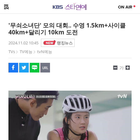
SNS 공유하기
해시태그
메뉴 열기
페이스북
트위터
네이버
URL복사
글씨 작게보기
글씨 크게보기
'무쇠소녀단' 모의 대회.. 수영 1.5km+사이클
40km+달리기 10km 도전
2024.11.02 10:45
랭킹뉴스
TVs
TV예능
tvN예능
가