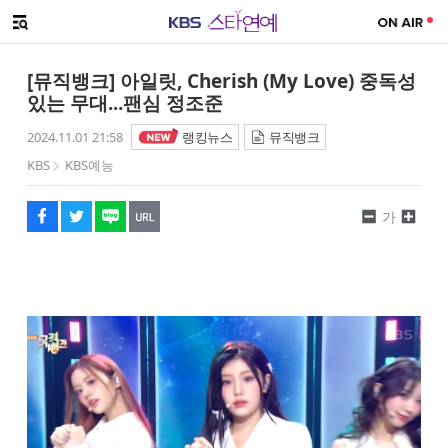
SNS 공유하기
메뉴 열기
페이스북
트위터
네이버
URL복사
글씨 작게보기
글씨 크게보기
[뮤직뱅크] 아일릿, Cherish (My Love) 중독성
있는 무대...팬심 정조준
2024.11.01 21:58
랭킹뉴스
뮤직뱅크
KBS
KBS예능
가