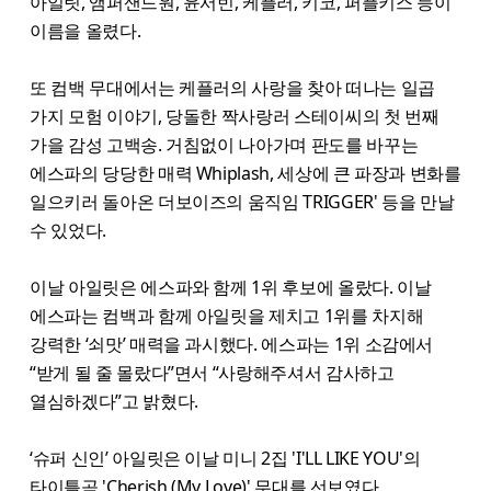
아일릿, 앰퍼샌드원, 윤서빈, 케플러, 키코, 퍼플키스 등이
이름을 올렸다.
또 컴백 무대에서는 케플러의 사랑을 찾아 떠나는 일곱
가지 모험 이야기, 당돌한 짝사랑러 스테이씨의 첫 번째
가을 감성 고백송. 거침없이 나아가며 판도를 바꾸는
에스파의 당당한 매력 Whiplash, 세상에 큰 파장과 변화를
일으키러 돌아온 더보이즈의 움직임 TRIGGER' 등을 만날
수 있었다.
이날 아일릿은 에스파와 함께 1위 후보에 올랐다. 이날
에스파는 컴백과 함께 아일릿을 제치고 1위를 차지해
강력한 ‘쇠맛’ 매력을 과시했다. 에스파는 1위 소감에서
“받게 될 줄 몰랐다”면서 “사랑해주셔서 감사하고
열심하겠다”고 밝혔다.
‘슈퍼 신인’ 아일릿은 이날 미니 2집 'I'LL LIKE YOU'의
타이틀곡 'Cherish (My Love)' 무대를 선보였다.