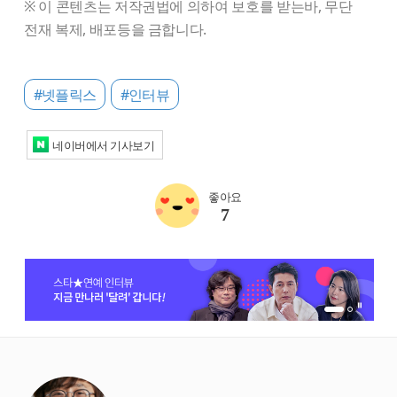
※ 이 콘텐츠는 저작권법에 의하여 보호를 받는바, 무단
전재 복제, 배포등을 금합니다.
#넷플릭스
#인터뷰
네이버에서 기사보기
좋아요
7
1번 배너 보기
2번 배너 보기
starbox