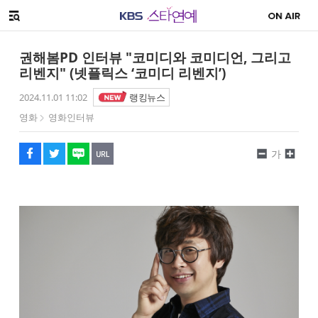
SNS 공유하기
해시태그
메뉴 열기
페이스북
트위터
네이버
URL복사
글씨 작게보기
글씨 크게보기
권해봄PD 인터뷰 "코미디와 코미디언, 그리고
리벤지" (넷플릭스 ‘코미디 리벤지’)
2024.11.01 11:02
랭킹뉴스
영화
영화인터뷰
가