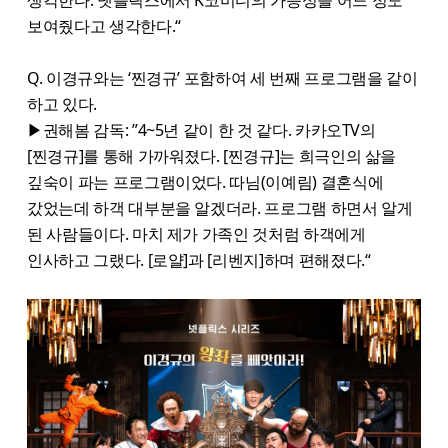
생각한다. 넷플릭스에서 K코미디의 가능성을 어느 정도
보여줬다고 생각한다.“
Q. 이경규와는 ‘찐경규’ 포함하여 세 번째 프로그램을 같이
하고 있다.
▶권해봄 감독: ”4~5년 같이 한 것 같다. 카카오TV의
[찐경규]를 통해 가까워졌다. [찐경규]는 희극인의 삶을
깊숙이 파는 프로그램이었다. 따님(이예림) 결혼식에
갔었는데 하객 대부분을 알겠더라. 프로그램 하면서 알게
된 사람들이다. 마치 제가 가족인 것처럼 하객에게
인사하고 그랬다. [로얄]과 [리벤지]하며 편해졌다.“