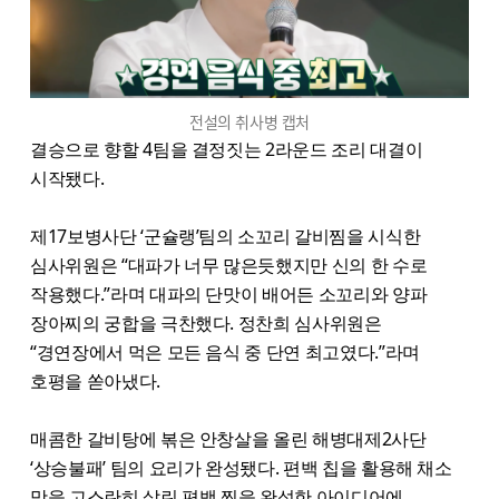
전설의 취사병 캡처
결승으로 향할 4팀을 결정짓는 2라운드 조리 대결이
시작됐다.
제17보병사단 ‘군슐랭’팀의 소꼬리 갈비찜을 시식한
심사위원은 “대파가 너무 많은듯했지만 신의 한 수로
작용했다.”라며 대파의 단맛이 배어든 소꼬리와 양파
장아찌의 궁합을 극찬했다. 정찬희 심사위원은
“경연장에서 먹은 모든 음식 중 단연 최고였다.”라며
호평을 쏟아냈다.
매콤한 갈비탕에 볶은 안창살을 올린 해병대제2사단
‘상승불패’ 팀의 요리가 완성됐다. 편백 칩을 활용해 채소
맛을 고스란히 살린 편백 찜을 완성한 아이디어에