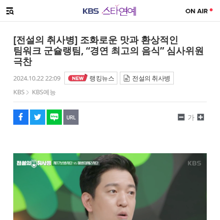
SNS 공유하기
메뉴 열기
페이스북
트위터
네이버
URL복사
글씨 작게보기
글씨 크게보기
[전설의 취사병] 조화로운 맛과 환상적인
팀워크 군슐랭팀, “경연 최고의 음식” 심사위원
극찬
2024.10.22 22:09
랭킹뉴스
전설의 취사병
KBS
KBS예능
가