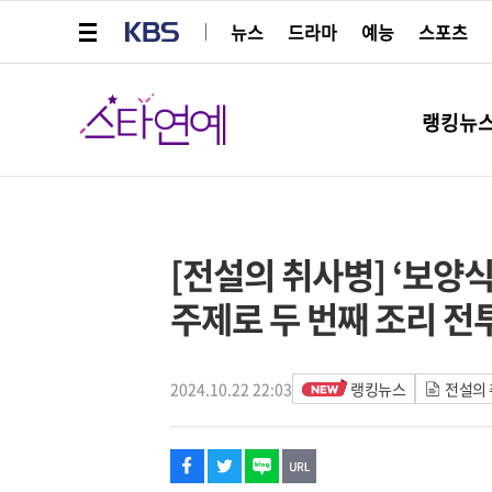
메뉴 열기
KBS
뉴스
드라마
예능
스포츠
스타연예
랭킹뉴
페이스북
트위터
네이버
URL복사
글씨 작게보기
글씨 크게보기
[전설의 취사병] ‘보양
주제로 두 번째 조리 전
2024.10.22 22:03
랭킹뉴스
전설의