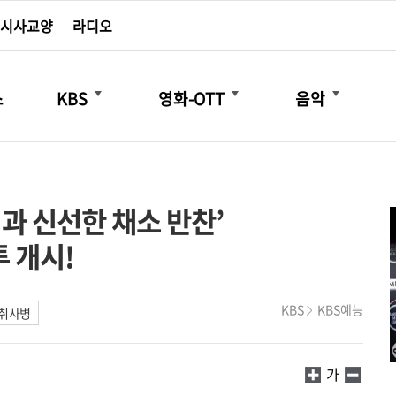
시사교양
라디오
더보기
더보기
더보기
스
KBS
영화-OTT
음악
식과 신선한 채소 반찬’
투 개시!
KBS
KBS예능
 취사병
가