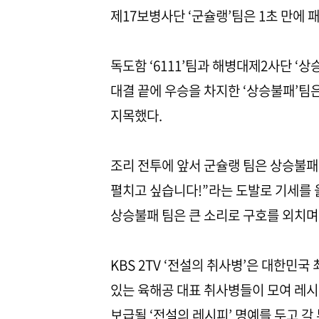
제17보병사단 ‘군슐랭’팀은 1초 만에 
독도함 ‘6111’팀과 해병대제2사단 ‘
대결 끝에 우승을 차지한 ‘상승불패’팀
지목했다.
조리 전투에 앞서 군슐랭 팀은 상승불패
펼치고 싶습니다!”라는 도발로 기세를 올
상승불패 팀은 큰 소리로 구호를 외치며
KBS 2TV ‘전설의 취사병’은 대한민
있는 육해공 대표 취사병들이 모여 레시
보급될 ‘전설의 레시피’ 명예를 두고 