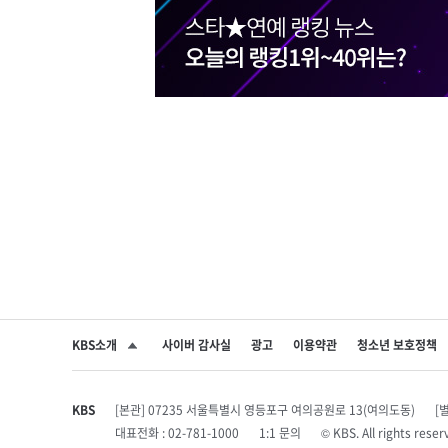
KBS소개
사이버 감사실
광고
이용약관
청소년 보호정책
SNS 공유하기
KBS
[본관] 07235 서울특별시 영등포구 여의공원로 13(여의도동)
[
대표전화 : 02-781-1000
1:1 문의
© KBS. All rights r