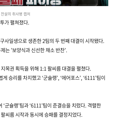
전설의 취사병 캡처
전투가 펼쳐졌다.
 구사일생으로 생존한 2팀의 두 번째 대결이 시작됐다.
제는 ’보양식과 신선한 채소 반찬’.
지목권 획득을 위해 1:1 팔씨름 대결을 펼쳤다.
 승리를 차지했고 ‘군슐랭’, ‘에어포스’, ‘6111’팀이
 ‘군슐랭’팀과 ‘6111’팀이 준결승을 치렀다. 격렬한
 팔씨름 시작과 동시에 승패를 결정지었다.