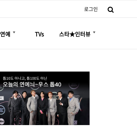
검색
로그인
더보기
더보기
연예
TVs
스타★인터뷰