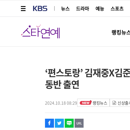
메뉴 열기
KBS
뉴스
드라마
예능
스포츠
스타연예
랭킹뉴
페이스북
트위터
네이버
URL복사
글씨 작게보기
글씨 크게보기
스타박스
‘편스토랑’ 김재중X김준
동반 출연
2024.10.18 08:29
랭킹뉴스
신상출