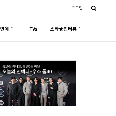
검색
로그인
더보기
더보기
연예
TVs
스타★인터뷰