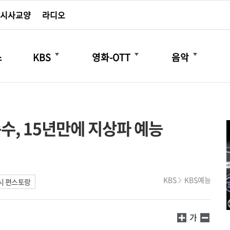
시사교양
라디오
더보기
더보기
더보기
스
KBS
영화-OTT
음악
수, 15년만에 지상파 예능
KBS
KBS예능
시 편스토랑
가