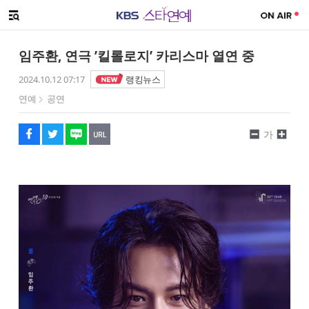
SNS 공유하기
메뉴 열기
페이스북
트위터
네이버
URL복사
글씨 작게보기
글씨 크게보기
임주환, 연극 ’킬롤로지’ 카리스마 열연 중
2024.10.12 07:17
랭킹뉴스
연예
공연
가