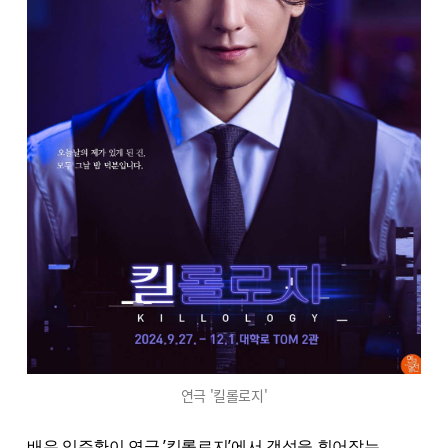
연극 '킬롤로지'
배우 임주환이 연극 ’킬롤로지’에서 객석을 휘어잡는