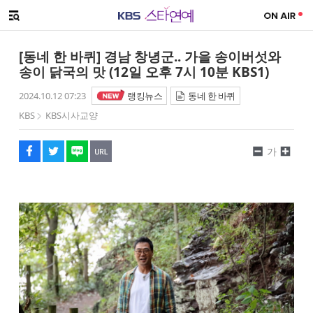
SNS 공유하기
메뉴 열기
페이스북
트위터
네이버
URL복사
글씨 작게보기
글씨 크게보기
[동네 한 바퀴] 경남 창녕군.. 가을 송이버섯와
송이 닭국의 맛 (12일 오후 7시 10분 KBS1)
2024.10.12 07:23
랭킹뉴스
동네 한 바퀴
KBS
KBS시사교양
가