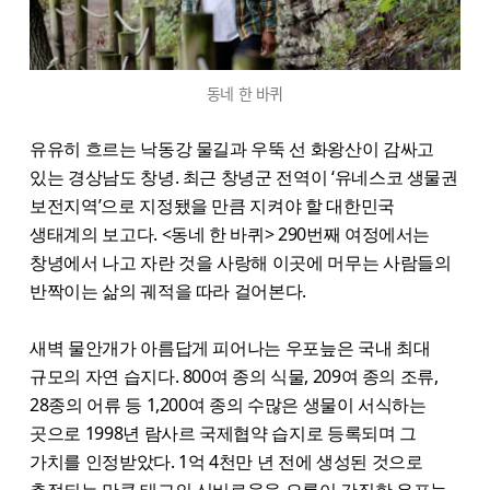
동네 한 바퀴
유유히 흐르는 낙동강 물길과 우뚝 선 화왕산이 감싸고
있는 경상남도 창녕. 최근 창녕군 전역이 ‘유네스코 생물권
보전지역’으로 지정됐을 만큼 지켜야 할 대한민국
생태계의 보고다. <동네 한 바퀴> 290번째 여정에서는
창녕에서 나고 자란 것을 사랑해 이곳에 머무는 사람들의
반짝이는 삶의 궤적을 따라 걸어본다.
새벽 물안개가 아름답게 피어나는 우포늪은 국내 최대
규모의 자연 습지다. 800여 종의 식물, 209여 종의 조류,
28종의 어류 등 1,200여 종의 수많은 생물이 서식하는
곳으로 1998년 람사르 국제협약 습지로 등록되며 그
가치를 인정받았다. 1억 4천만 년 전에 생성된 것으로
추정되는 만큼 태고의 신비로움을 오롯이 간직한 우포늪.