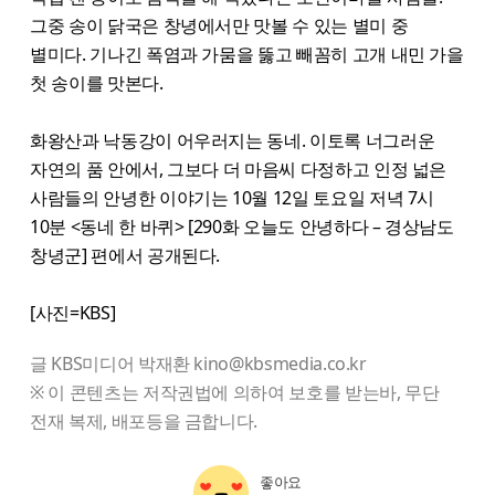
그중 송이 닭국은 창녕에서만 맛볼 수 있는 별미 중
별미다. 기나긴 폭염과 가뭄을 뚫고 빼꼼히 고개 내민 가을
첫 송이를 맛본다.
화왕산과 낙동강이 어우러지는 동네. 이토록 너그러운
자연의 품 안에서, 그보다 더 마음씨 다정하고 인정 넓은
사람들의 안녕한 이야기는 10월 12일 토요일 저녁 7시
10분 <동네 한 바퀴> [290화 오늘도 안녕하다 – 경상남도
창녕군] 편에서 공개된다.
[사진=KBS]
글 KBS미디어 박재환 kino@kbsmedia.co.kr
※ 이 콘텐츠는 저작권법에 의하여 보호를 받는바, 무단
전재 복제, 배포등을 금합니다.
좋아요