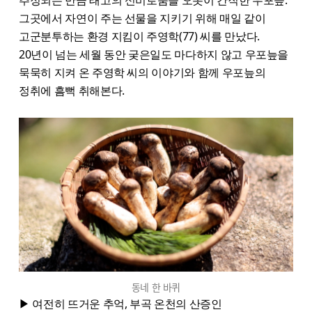
그곳에서 자연이 주는 선물을 지키기 위해 매일 같이
고군분투하는 환경 지킴이 주영학(77) 씨를 만났다.
20년이 넘는 세월 동안 궂은일도 마다하지 않고 우포늪을
묵묵히 지켜 온 주영학 씨의 이야기와 함께 우포늪의
정취에 흠뻑 취해본다.
동네 한 바퀴
▶ 여전히 뜨거운 추억, 부곡 온천의 산증인