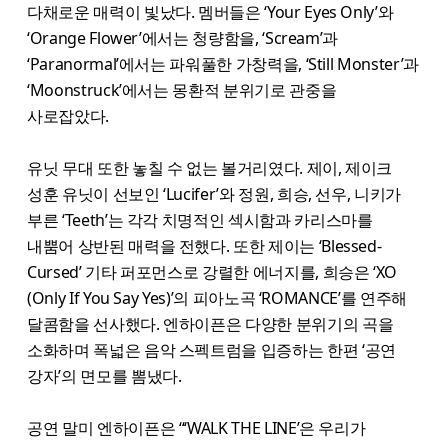
다채로운 매력이 빛났다. 멤버들은 ‘Your Eyes Only’와
‘Orange Flower’에서는 청량함을, ‘Scream’과
‘Paranormal’에서는 파워풀한 가창력을, ‘Still Monster’과
‘Moonstruck’에서는 몽환적 분위기로 관중을
사로잡았다.
유닛 무대 또한 놓칠 수 없는 볼거리였다. 제이, 제이크
성훈 유닛이 선보인 ‘Lucifer’와 정원, 희승, 선우, 니키가
부른 ‘Teeth’는 각각 치명적인 섹시함과 카리스마를
내뿜어 상반된 매력을 전했다. 또한 제이는 ‘Blessed-
Cursed’ 기타 퍼포먼스로 강렬한 에너지를, 희승은 ‘XO
(Only If You Say Yes)’의 피아노곡 ‘ROMANCE’를 연주해
달콤함을 선사했다. 엔하이픈은 다양한 분위기의 곡을
소화하며 폭넓은 음악 스펙트럼을 입증하는 한편 ‘공연
강자’의 면모를 뽐냈다.
공연 말미 엔하이픈은 “‘WALK THE LINE’은 우리가