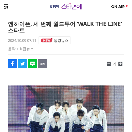
SNS 공유하기
메뉴 열기
페이스북
트위터
네이버
URL복사
글씨 작게보기
글씨 크게보기
엔하이픈, 세 번째 월드투어 ‘WALK THE LINE’
스타트
2024.10.09 07:11
랭킹뉴스
음악
K팝뉴스
가