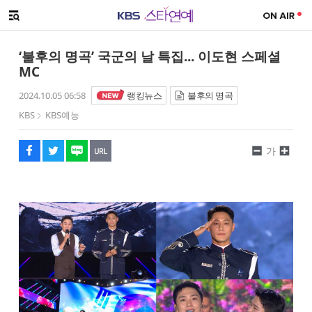
SNS 공유하기
메뉴 열기
페이스북
트위터
네이버
URL복사
글씨 작게보기
글씨 크게보기
‘불후의 명곡’ 국군의 날 특집... 이도현 스페셜
MC
2024.10.05 06:58
랭킹뉴스
불후의 명곡
KBS
KBS예능
가