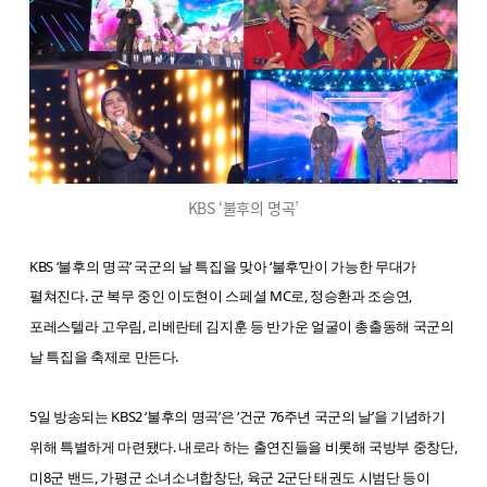
KBS ‘불후의 명곡’
KBS ‘불후의 명곡’ 국군의 날 특집을 맞아 ‘불후’만이 가능한 무대가
펼쳐진다. 군 복무 중인 이도현이 스페셜 MC로, 정승환과 조승연,
포레스텔라 고우림, 리베란테 김지훈 등 반가운 얼굴이 총출동해 국군의
날 특집을 축제로 만든다.
5일 방송되는 KBS2 ‘불후의 명곡’은 ‘건군 76주년 국군의 날’을 기념하기
위해 특별하게 마련됐다. 내로라 하는 출연진들을 비롯해 국방부 중창단,
미8군 밴드, 가평군 소녀소녀합창단, 육군 2군단 태권도 시범단 등이