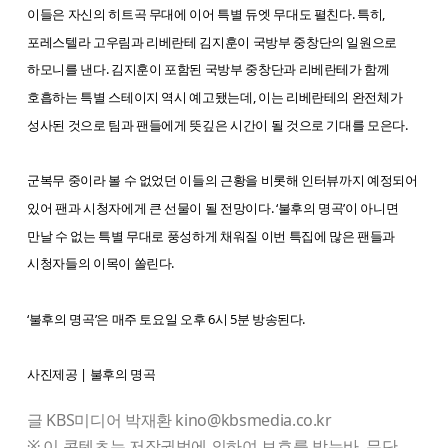
이들은 자신의 히트곡 무대에 이어 특별 듀엣 무대도 펼친다. 특히,
포레스텔라 고우림과 리베란테 김지훈이 국방부 중창단의 일원으로
하모니를 낸다. 김지훈이 포함된 국방부 중창단과 리베란테가 함께
호흡하는 특별 스테이지 역시 예고됐는데, 이는 리베란테의 완전체가
성사된 것으로 팀과 팬들에게 뜻깊은 시간이 될 것으로 기대를 모은다.
군복무 중이라 볼 수 없었던 이들의 근황을 비롯해 인터뷰까지 예정되어
있어 팬과 시청자에게 큰 선물이 될 전망이다. ‘불후의 명곡’이 아니면
만날 수 없는 특별 무대로 풍성하게 채워질 이번 특집에 많은 팬들과
시청자들의 이목이 쏠린다.
‘불후의 명곡’은 매주 토요일 오후 6시 5분 방송된다.
사진제공 | 불후의 명곡
글 KBS미디어 박재환 kino@kbsmedia.co.kr
※ 이 콘텐츠는 저작권법에 의하여 보호를 받는바, 무단