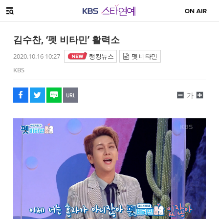
SNS 공유하기
메뉴 열기
페이스북
트위터
네이버
URL복사
글씨 작게보기
글씨 크게보기
김수찬, ‘펫 비타민’ 활력소
2020.10.16 10:27
랭킹뉴스
펫 비타민
KBS
가