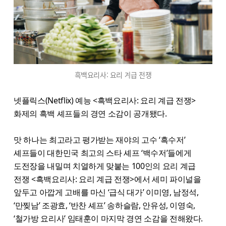
흑백요리사: 요리 계급 전쟁
넷플릭스(Netflix) 예능 <흑백요리사: 요리 계급 전쟁>
화제의 흑백 셰프들의 경연 소감이 공개됐다.
맛 하나는 최고라고 평가받는 재야의 고수 ‘흑수저’
셰프들이 대한민국 최고의 스타 셰프 ‘백수저’들에게
도전장을 내밀며 치열하게 맞붙는 100인의 요리 계급
전쟁 <흑백요리사: 요리 계급 전쟁>에서 세미 파이널을
앞두고 아깝게 고배를 마신 ‘급식 대가’ 이미영, 남정석,
‘만찢남’ 조광효, ‘반찬 셰프’ 송하슬람, 안유성, 이영숙,
‘철가방 요리사’ 임태훈이 마지막 경연 소감을 전해왔다.