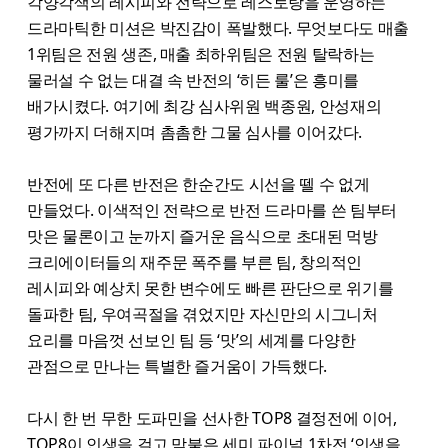
각양각색의 레시피와 전략으로 레스토랑을 운영하는
드라마틱한 미션은 박진감이 폭발했다. 무엇보다도 매출
1위팀은 전원 생존, 매출 최하위팀은 전원 탈락하는
물러설 수 없는 대결 속 반전의 ‘히든 룰’은 흥미를
배가시켰다. 여기에 최강 심사위원 백종원, 안성재의
평가까지 더해지며 촘촘한 그물 심사를 이어갔다.
반전에 또 다른 반전은 한순간도 시선을 뗄 수 없게
만들었다. 이색적인 전략으로 반전 드라마를 쓴 팀부터
맛은 물론이고 눈까지 즐거운 음식으로 초대된 먹방
크리에이터들의 재주문 폭주를 부른 팀, 창의적인
레시피와 예상치 못한 변수에도 빠른 판단으로 위기를
돌파한 팀, 우여곡절을 겪었지만 자신만의 시그니처
요리를 마음껏 선보인 팀 등 ‘맛’의 세계를 다양한
관점으로 만나는 특별한 즐거움이 가득했다.
다시 한 번 무한 도파민을 선사한 TOP8 결정전에 이어,
TOP8이 인생을 걸고 맞붙은 세미 파이널 1차전 ‘인생을