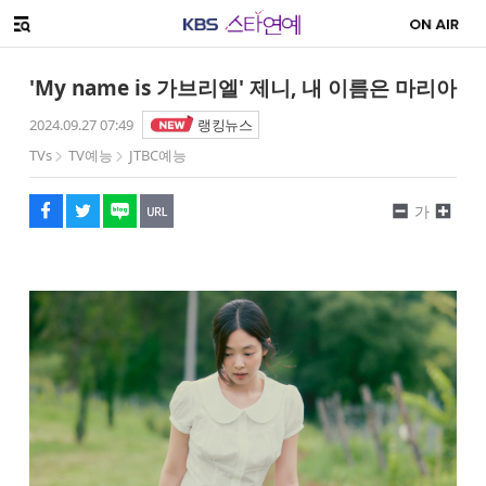
SNS 공유하기
해시태그
메뉴 열기
페이스북
트위터
네이버
URL복사
글씨 작게보기
글씨 크게보기
'My name is 가브리엘' 제니, 내 이름은 마리아
2024.09.27 07:49
랭킹뉴스
TVs
TV예능
JTBC예능
가